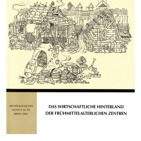
Mikulčické ediční řady
Ostatní monografie
Projekty
Projekty
Klíčová témata výzkumu
Letní škola archeologie
Kalendář akcí