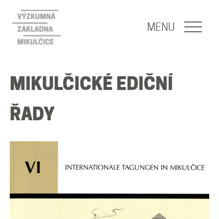
NAVIGACE
MENU
O nás
MIKULČICKÉ EDIČNÍ
Naše poslání
ŘADY
O základně
Lidé
Publikace