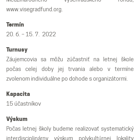
Mikulčické ediční řady
www.visegradfund.org.
Ostatní monografie
Termín
20. 6. – 15. 7. 2022
Projekty
Turnusy
Záujemcovia sa môžu zúčastniť na letnej škole
Projekty
počas celej doby jej trvania alebo v termíne
zvolenom individuálne po dohode s organizátormi.
Klíčová témata výzkumu
Kapacita
Letní škola archeologie
15 účastníkov
Výskum
Kalendář akcí
Počas letnej školy budeme realizovať systematický
interdisciplinárny výskum polykultúrnej lokality