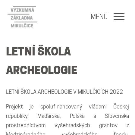
NAVIGACE
MENU
O nás
LETNÍ ŠKOLA
Naše poslání
ARCHEOLOGIE
O základně
LETNÍ ŠKOLA ARCHEOLOGIE V MIKULČICÍCH 2022
Lidé
Projekt je spolufinancovaný vládami Českej
republiky, Maďarska, Poľska a Slovenska
Publikace
prostredníctvom vyšehradských grantov z
Medzinárodného vyšehradského fondu,