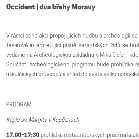
Mikulčické ediční řady
Occident | dva břehy Moravy
Ostatní monografie
V rámci série akcí propojujících hudbu a archeologii s
Projekty
Tesařové interpretující písně sefardských židů se bu
vydáme na Archeologickou základnu v Mikulčicích, kde 
Projekty
Součástí archeologického programu bude prohlídka res
mikulčických průvodců a vhled do světa velkomoravské
Klíčová témata výzkumu
Letní škola archeologie
PROGRAM
Kaple sv. Margity v Kopčanech
Kalendář akcí
17.00–17:30
prohlídka restaurátorských prací na kapli