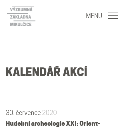
NAVIGACE
MENU
O nás
Naše poslání
KALENDÁŘ AKCÍ
O základně
Lidé
Publikace
30. července
2020
Hudební archeologie XXI: Orient-