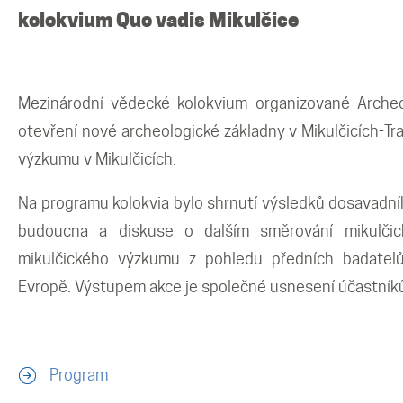
Mikulčické ediční řady
kolokvium Quo vadis Mikulčice
Ostatní monografie
Mezinárodní vědecké kolokvium organizované Archeo
Projekty
otevření nové archeologické základny v Mikulčicích-Tra
výzkumu v Mikulčicích.
Projekty
Na programu kolokvia bylo shrnutí výsledků dosavadní
budoucna a diskuse o dalším směrování mikulčick
Klíčová témata výzkumu
mikulčického výzkumu z pohledu předních badatelů
Evropě. Výstupem akce je společné usnesení účastníků
Letní škola archeologie
Kalendář akcí
Program