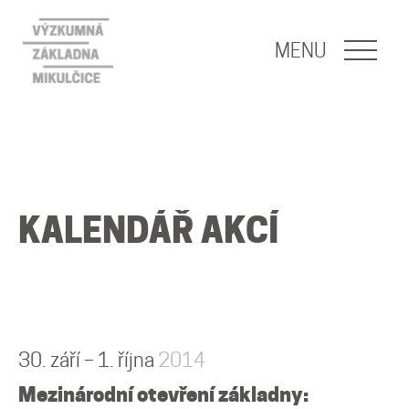
NAVIGACE
MENU
O nás
Naše poslání
KALENDÁŘ AKCÍ
O základně
Lidé
Publikace
30. září – 1. října
2014
Mezinárodní otevření základny: