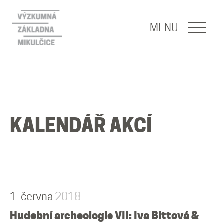
NAVIGACE
MENU
O nás
Naše poslání
KALENDÁŘ AKCÍ
O základně
Lidé
Publikace
1. června
2018
Hudební archeologie VII: Iva Bittová &