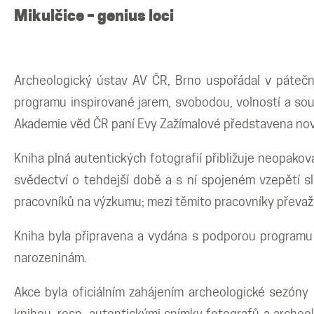
Mikulčické ediční řady
Mikulčice – genius loci
Ostatní monografie
Archeologický ústav AV ČR, Brno uspořádal v pátečn
Projekty
programu inspirované jarem, svobodou, volností a souč
Akademie věd ČR paní Evy Zažímalové představena no
Projekty
Kniha plná autentických fotografií přibližuje neopak
svědectví o tehdejší době a s ní spojeném vzepětí sl
Klíčová témata výzkumu
pracovníků na výzkumu; mezi těmito pracovníky převažo
Letní škola archeologie
Kniha byla připravena a vydána s podporou programu 
narozeninám.
Kalendář akcí
Akce byla oficiálním zahájením archeologické sezón
knihou, resp. autentickými snímky fotografů a arche