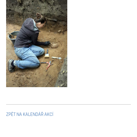
Mikulčické ediční řady
Ostatní monografie
Projekty
Projekty
Klíčová témata výzkumu
Letní škola archeologie
ZPĚT NA KALENDÁŘ AKCÍ
Kalendář akcí