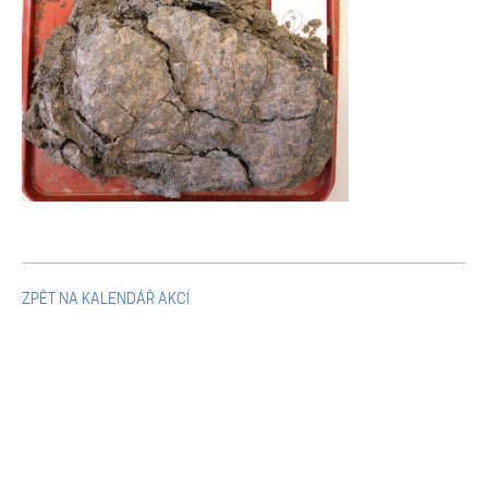
Mikulčické ediční řady
Ostatní monografie
Projekty
Projekty
Klíčová témata výzkumu
ZPĚT NA KALENDÁŘ AKCÍ
Letní škola archeologie
Kalendář akcí