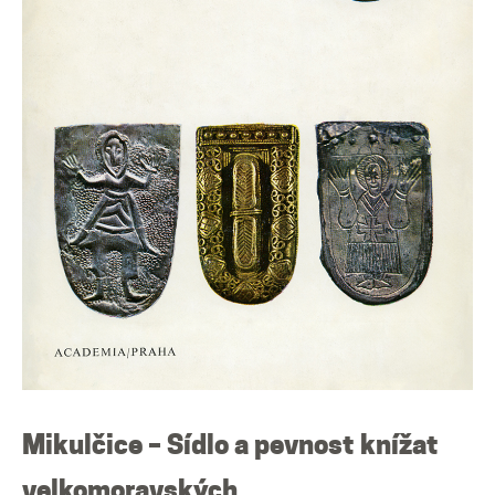
Mikulčické ediční řady
Ostatní monografie
Projekty
Projekty
Klíčová témata výzkumu
Letní škola archeologie
Kalendář akcí
Mikulčice – Sídlo a pevnost knížat
velkomoravských