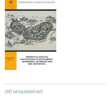
Mikulčické ediční řady
Ostatní monografie
Projekty
Projekty
Klíčová témata výzkumu
Letní škola archeologie
ZPĚT NA KALENDÁŘ AKCÍ
Kalendář akcí