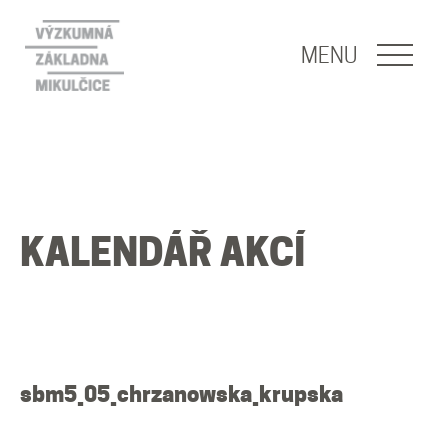
NAVIGACE
MENU
O nás
Naše poslání
KALENDÁŘ AKCÍ
O základně
Lidé
Publikace
sbm5_05_chrzanowska_krupska