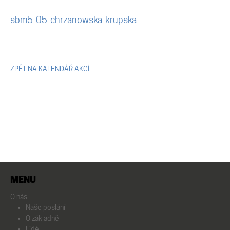
Mikulčické ediční řady
sbm5_05_chrzanowska_krupska
Ostatní monografie
Projekty
ZPĚT NA KALENDÁŘ AKCÍ
Projekty
Klíčová témata výzkumu
Letní škola archeologie
MENU
O nás
Kalendář akcí
Naše poslání
O základně
Lidé