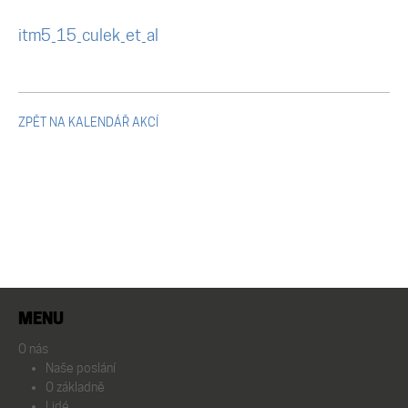
Mikulčické ediční řady
itm5_15_culek_et_al
Ostatní monografie
Projekty
ZPĚT NA KALENDÁŘ AKCÍ
Projekty
Klíčová témata výzkumu
Letní škola archeologie
MENU
O nás
Kalendář akcí
Naše poslání
O základně
Lidé