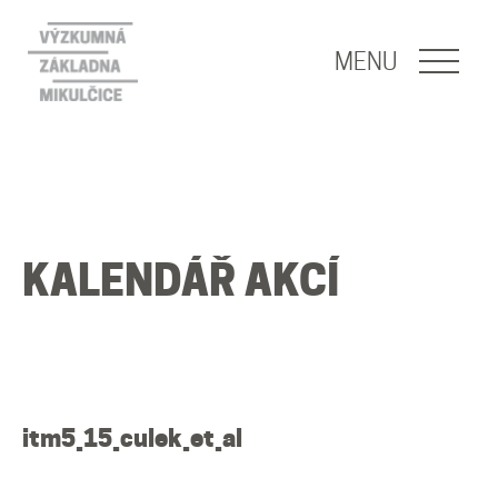
NAVIGACE
MENU
O nás
Naše poslání
KALENDÁŘ AKCÍ
O základně
Lidé
Publikace
itm5_15_culek_et_al