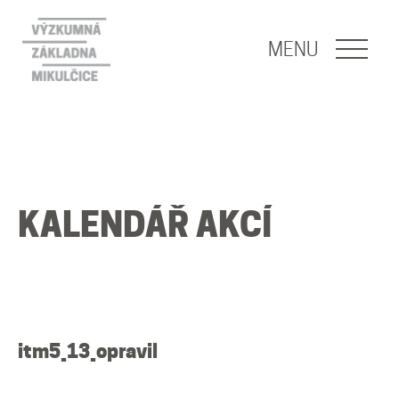
NAVIGACE
MENU
O nás
Naše poslání
KALENDÁŘ AKCÍ
O základně
Lidé
Publikace
itm5_13_opravil