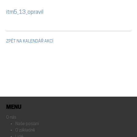
Mikulčické ediční řady
itm5_13_opravil
Ostatní monografie
Projekty
ZPĚT NA KALENDÁŘ AKCÍ
Projekty
Klíčová témata výzkumu
Letní škola archeologie
MENU
O nás
Kalendář akcí
Naše poslání
O základně
Lidé