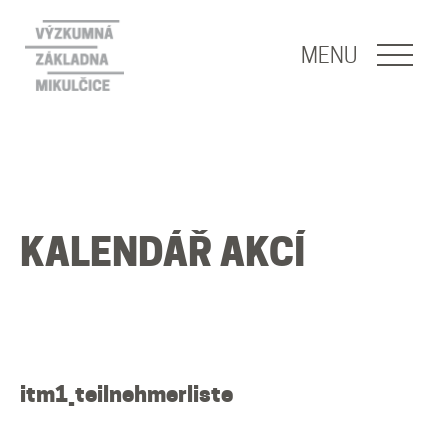
NAVIGACE
MENU
O nás
Naše poslání
KALENDÁŘ AKCÍ
O základně
Lidé
Publikace
itm1_teilnehmerliste