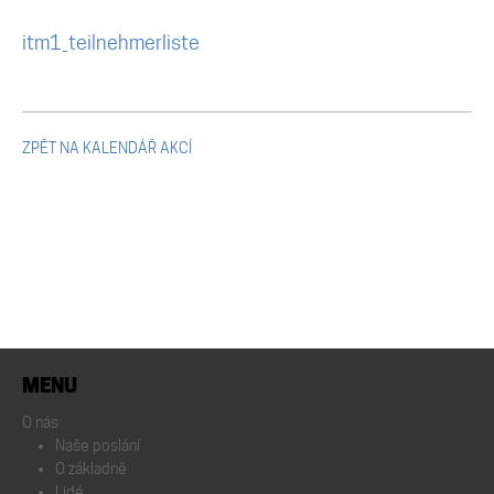
Mikulčické ediční řady
itm1_teilnehmerliste
Ostatní monografie
Projekty
ZPĚT NA KALENDÁŘ AKCÍ
Projekty
Klíčová témata výzkumu
Letní škola archeologie
MENU
O nás
Kalendář akcí
Naše poslání
O základně
Lidé