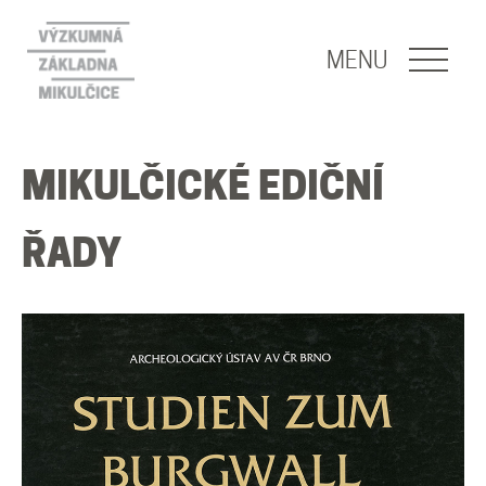
NAVIGACE
MENU
O nás
MIKULČICKÉ EDIČNÍ
Naše poslání
ŘADY
O základně
Lidé
Publikace