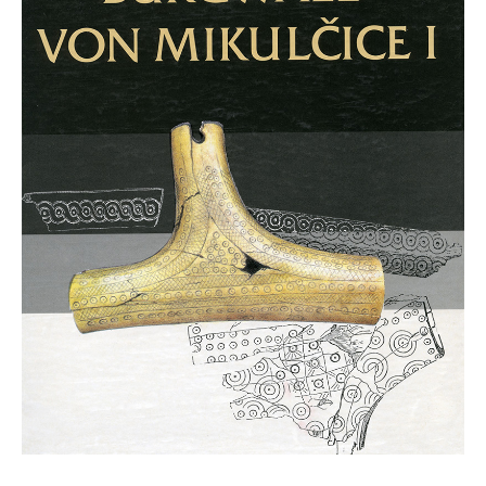
Mikulčické ediční řady
Ostatní monografie
Projekty
Projekty
Klíčová témata výzkumu
Letní škola archeologie
Kalendář akcí