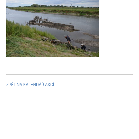
Mikulčické ediční řady
Ostatní monografie
Projekty
Projekty
Klíčová témata výzkumu
ZPĚT NA KALENDÁŘ AKCÍ
Letní škola archeologie
Kalendář akcí