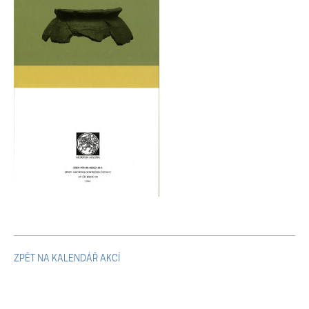
Mikulčické ediční řady
Ostatní monografie
Projekty
Projekty
Klíčová témata výzkumu
Letní škola archeologie
ZPĚT NA KALENDÁŘ AKCÍ
Kalendář akcí