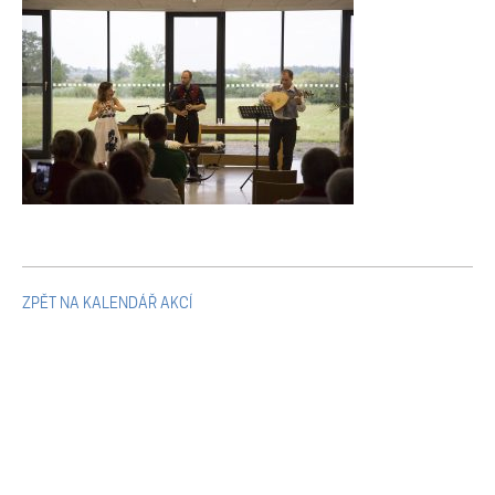
Mikulčické ediční řady
Ostatní monografie
Projekty
Projekty
Klíčová témata výzkumu
ZPĚT NA KALENDÁŘ AKCÍ
Letní škola archeologie
Kalendář akcí