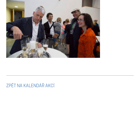
Mikulčické ediční řady
Ostatní monografie
Projekty
Projekty
Klíčová témata výzkumu
ZPĚT NA KALENDÁŘ AKCÍ
Letní škola archeologie
Kalendář akcí