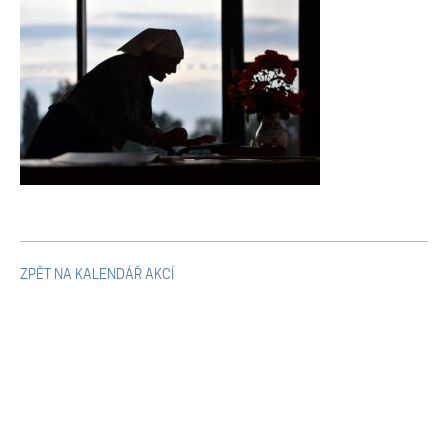
Mikulčické ediční řady
Ostatní monografie
Projekty
Projekty
Klíčová témata výzkumu
ZPĚT NA KALENDÁŘ AKCÍ
Letní škola archeologie
Kalendář akcí