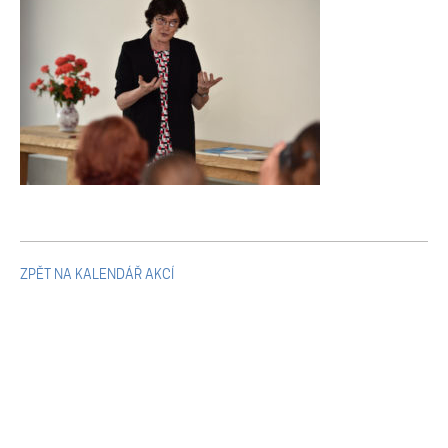
Mikulčické ediční řady
Ostatní monografie
Projekty
Projekty
Klíčová témata výzkumu
ZPĚT NA KALENDÁŘ AKCÍ
Letní škola archeologie
Kalendář akcí