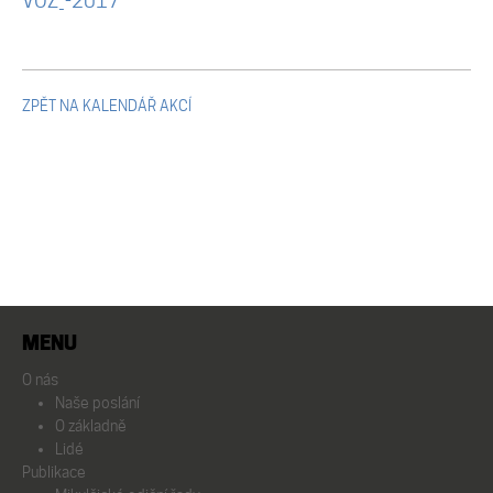
VOZ_-2017
Mikulčické ediční řady
Ostatní monografie
ZPĚT NA KALENDÁŘ AKCÍ
Projekty
Projekty
Klíčová témata výzkumu
MENU
Letní škola archeologie
O nás
Naše poslání
Kalendář akcí
O základně
Lidé
Publikace