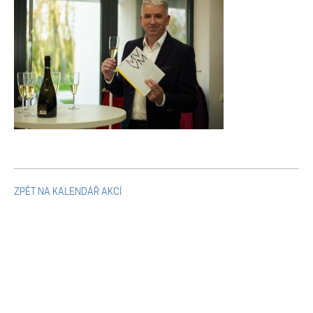
Mikulčické ediční řady
Ostatní monografie
Projekty
Projekty
Klíčová témata výzkumu
ZPĚT NA KALENDÁŘ AKCÍ
Letní škola archeologie
Kalendář akcí