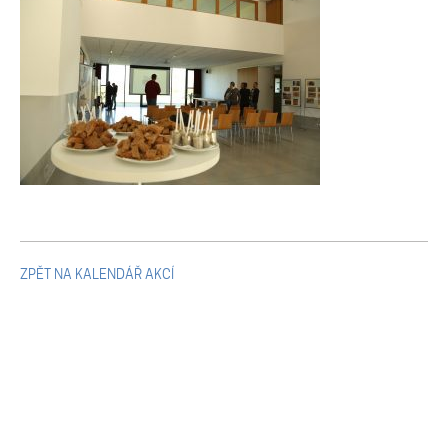
Mikulčické ediční řady
Ostatní monografie
Projekty
Projekty
Klíčová témata výzkumu
ZPĚT NA KALENDÁŘ AKCÍ
Letní škola archeologie
Kalendář akcí