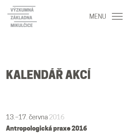
NAVIGACE
MENU
O nás
Naše poslání
KALENDÁŘ AKCÍ
O základně
Lidé
Publikace
13.–17. června
2016
Antropologická praxe 2016