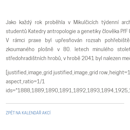
Mikulčické ediční řady
Ostatní monografie
Jako každý rok proběhla v Mikulčicích týdenní arc
studentů Katedry antropologie a genetiky člověka PřF U
Projekty
V rámci praxe byl upřesňován rozsah pohřebiště 
zkoumaného plošně v 80. letech minulého století
Projekty
středohradištních hrobů, v hrobě 2041 byl nalezen me
[justified_image_grid justified_image_grid row_heigh
Klíčová témata výzkumu
aspect_ratio=1/1
ids="1888,1889,1890,1891,1892,1893,1894,1925,
Letní škola archeologie
Kalendář akcí
ZPĚT NA KALENDÁŘ AKCÍ