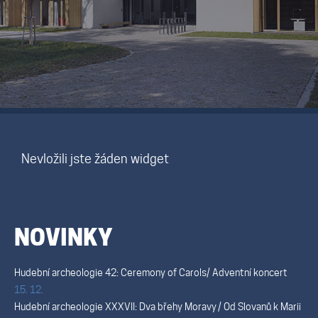
Mikulčické ediční řady
Ostatní monografie
Projekty
Projekty
Nevložili jste žáden widget
Klíčová témata výzkumu
Letní škola archeologie
NOVINKY
Hudební archeologie 42: Ceremony of Carols/ Adventní koncert
Kalendář akcí
15. 12.
Hudební archeologie XXXVII: Dva břehy Moravy / Od Slovanů k Marii