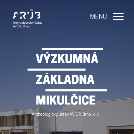
NAVIGACE
MENU
O nás
Naše poslání
O základně
Lidé
Archeologický ústav AV ČR, Brno, v. v. i.
Publikace