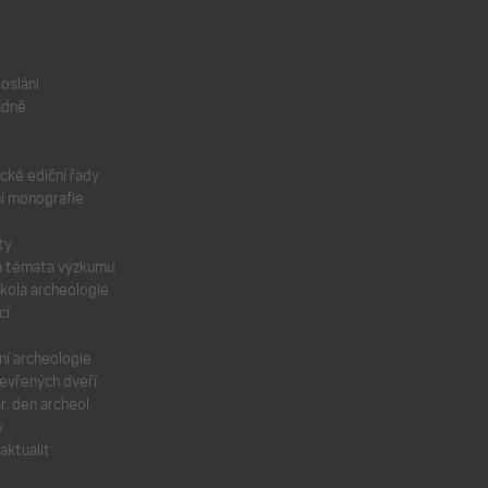
oslání
adně
ické ediční řady
í monografie
ty
á témata výzkumu
škola archeologie
cí
í archeologie
evřených dveří
r. den archeol.
y
aktualit