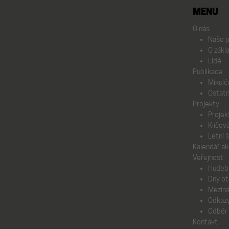
MENU
O nás
Naše p
O zákl
Lidé
Publikace
Mikulč
Ostatn
Projekty
Projek
Klíčov
Letní 
Kalendář ak
Veřejnost
Hudebn
Dny ot
Meziná
Odkaz
Odběr 
Kontakt