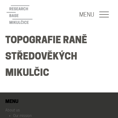
NAVIGACE
MENU
About us
TOPOGRAFIE RANĚ
Our mission
STŘEDOVĚKÝCH
About the base
MIKULČIC
People
MENU
Publications
About us
Our mission